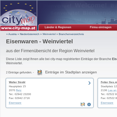
Länder & Regionen
Firma eintragen
» Austria
»
Niederösterreich
»
Weinviertel
»
Branchenverzeichnis
Eisenwaren - Weinviertel
aus der Firmenübersicht der Region Weinviertel
Diese Liste zeigt Ihnen alle bei city-map registrierten Einträge der Branche
Ei
Weinviertel.
Einträge im Stadtplan anzeigen
2 Einträge gefunden. -
Walter Strobl
Fetter Ges.
Hauptplatz 15
Stadtplatz 1
2070
Retz
2136
Laa an
Tel.: 02942 23200
Tel.: 02522 
Fax: 02942 2716
Fax: 02522 
Eisenware
Eisenware