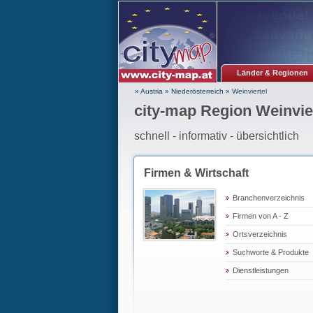
Länder & Regionen
» Austria
»
Niederösterreich
»
Weinviertel
city-map Region Weinvie
schnell - informativ - übersichtlich
Firmen & Wirtschaft
Branchenverzeichnis
Firmen von A - Z
Ortsverzeichnis
Suchworte & Produkte
Dienstleistungen