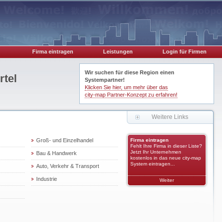
Firma eintragen
Leistungen
Login für Firmen
Wir suchen für diese Region einen
rtel
Systempartner!
Klicken Sie hier, um mehr über das
city-map Partner-Konzept zu erfahren!
Weitere Links
Groß- und Einzelhandel
Firma eintragen
Fehlt Ihre Firma in dieser Liste?
Jetzt Ihr Unternehmen
Bau & Handwerk
kostenlos in das neue city-map
System eintragen...
Auto, Verkehr & Transport
Industrie
Weiter