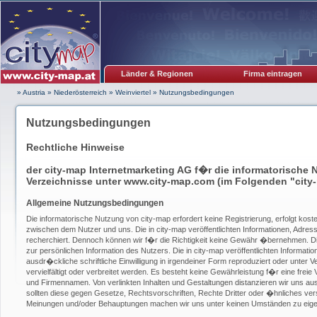
Länder & Regionen
Firma eintragen
» Austria
»
Niederösterreich
»
Weinviertel
»
Nutzungsbedingungen
Nutzungsbedingungen
Rechtliche Hinweise
der city-map Internetmarketing AG f�r die informatorische 
Verzeichnisse unter www.city-map.com (im Folgenden "city
Allgemeine Nutzungsbedingungen
Die informatorische Nutzung von city-map erfordert keine Registrierung, erfolgt kos
zwischen dem Nutzer und uns. Die in city-map veröffentlichten Informationen, Adress
recherchiert. Dennoch können wir f�r die Richtigkeit keine Gewähr �bernehmen. Die
zur persönlichen Information des Nutzers. Die in city-map veröffentlichten Informat
ausdr�ckliche schriftliche Einwilligung in irgendeiner Form reproduziert oder unter
vervielfältigt oder verbreitet werden. Es besteht keine Gewährleistung f�r eine frei
und Firmennamen. Von verlinkten Inhalten und Gestaltungen distanzieren wir uns au
sollten diese gegen Gesetze, Rechtsvorschriften, Rechte Dritter oder �hnliches vers
Meinungen und/oder Behauptungen machen wir uns unter keinen Umständen zu eige