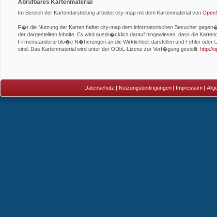
Abrufbares Kartenmaterial
Im Bereich der Kartendarstellung arbeitet city-map mit dem Kartenmaterial von
OpenS
F�r die Nutzung der Karten haftet city-map dem informatorischen Besucher gegen�be
der dargestellten Inhalte. Es wird ausdr�cklich darauf hingewiesen, dass die Kartend
Firmenstandorte blo�e N�herungen an die Wirklichkeit darstellen und Fehler oder U
sind. Das Kartenmaterial wird unter der ODbL-Lizenz zur Verf�gung gestellt:
http:/
Datenschutz
|
Nutzungsbedingungen
|
Impressum
|
All