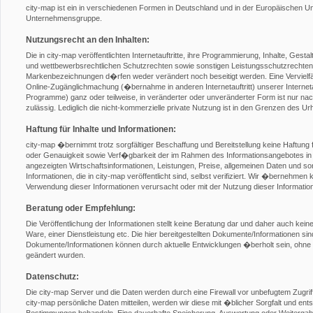
city-map ist ein in verschiedenen Formen in Deutschland und in der Europäischen 
Unternehmensgruppe.
Nutzungsrecht an den Inhalten:
Die in city-map veröffentlichten Internetauftritte, ihre Programmierung, Inhalte, Gest
und wettbewerbsrechtlichen Schutzrechten sowie sonstigen Leistungsschutzrechten
Markenbezeichnungen d�rfen weder verändert noch beseitigt werden. Eine Vervielfält
Online-Zugänglichmachung (�bernahme in anderen Internetauftritt) unserer Internetauft
Programme) ganz oder teilweise, in veränderter oder unveränderter Form ist nur nach 
zulässig. Lediglich die nicht-kommerzielle private Nutzung ist in den Grenzen des U
Haftung für Inhalte und Informationen:
city-map �bernimmt trotz sorgfältiger Beschaffung und Bereitstellung keine Haftung f
oder Genauigkeit sowie Verf�gbarkeit der im Rahmen des Informationsangebotes in 
angezeigten Wirtschaftsinformationen, Leistungen, Preise, allgemeinen Daten und son
Informationen, die in city-map veröffentlicht sind, selbst verifiziert. Wir �bernehmen 
Verwendung dieser Informationen verursacht oder mit der Nutzung dieser Informat
Beratung oder Empfehlung:
Die Veröffentlichung der Informationen stellt keine Beratung dar und daher auch ke
Ware, einer Dienstleistung etc. Die hier bereitgestellten Dokumente/Informationen si
Dokumente/Informationen können durch aktuelle Entwicklungen �berholt sein, ohne 
geändert wurden.
Datenschutz:
Die city-map Server und die Daten werden durch eine Firewall vor unbefugtem Zugr
city-map persönliche Daten mitteilen, werden wir diese mit �blicher Sorgfalt und en