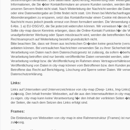
Bestimmungen behandeln. Eine dauerhafte Speicherung, Auswertung oder Weitergabe a
Informationen, die Sie �ber Kontaktformulare an unsere Kunden senden, werden direk
unseren Servern findet nicht statt. Nach Weiterleitung der Nachricht werden die Da
oder eine Datenweitergabe an Dritte findet nicht statt. Um Ihnen bei Mehrfachanfragen
Absenderangaben zu ersparen, setzt das Kontaktformular einen Cookie mit diesen Ang
Nachricht muss jedoch jeweils erneut von Ihnen formuliert werden. Die Verwendung de
6 Abs. 1 a) EU-DSGVO, die Sie jederzeit widerrufen können. Wir verweisen f�r die 
Sollte city-map davon Kenntnis erlangen, dass die Online-Kontakt Funktion f�r die Ve
unaufgeforderter Werbung oder Spam missbraucht wird, werden die betreffenden Kont
Rechtsanspruch auf Weiterleitung besteht grundsätzlich nicht.
Bitte beachten Sie, dass wir Ihnen aus technischen Gr�nden keine gesicherte (ver
anbieten können. Bei vertraulichen Nachrichten verwenden Sie zu Ihrer Sicherheit bit
Verarbeitung von Daten nach dem Datenschutzgesetz ist zulässig, da sofern �ber
Verarbeitung betroffen sind nur bereits veröffentlichte Daten verwendet werden, ode
Verarbeitung vorliegt bzw. die Veröffentlichung im Rahmen eines Vertragsverhältniss
Veröffentlichung von Daten in city-map können vom Betroffenen bzw. dem Kunden je
Betroffene das Recht auf Berichtigung, Löschung und Sperre seiner Daten. Wir verw
Datenschutzerklärung.
Links:
Links auf Unterseiten und Unterverzeichnisse von city-map (Deep- Links, Img-Links) s
zul�ssig. Den Inhalt fremder Webseiten, auf die aus den Internetauftritten in city-m
zu eigen. city-map kann keine Verantwortung f�r den Inhalt der verlinkten Seiten
der Seiten, die nach dem Setzen des Links erfolgt sind.
Frames:
Die Einbindung von Webseiten von city-map in eine Rahmenstruktur (Frames) ist nur n
zul�ssig.