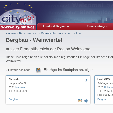
Länder & Regionen
Firma eintragen
» Austria
»
Niederösterreich
»
Weinviertel
»
Branchenverzeichnis
Bergbau - Weinviertel
aus der Firmenübersicht der Region Weinviertel
Diese Liste zeigt Ihnen alle bei city-map registrierten Einträge der Branche
Be
Weinviertel.
Einträge im Stadtplan anzeigen
2 Einträge gefunden. -
Bitustein
Leeb OEG
Hauptstraße 39
Schöngraber
3721
Maissau
2020
Hollabr
Tel.: 5035053700
Tel.: 02952 
Fax: 02952 
Bergbau
Bergbau