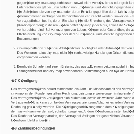
gegen�ber city-map ausgeschlossen, soweit nicht vors�tzliches oder grob fahr
Entsprechendes gilt bei Einschaltung von Erf�llungs- und Verrichtungsgehilfen v
f�r Sch�den, die von city-map oder deren Erf�llungsgehilfen durch fahrl�ssige
�bernommenen vertraglichen Verpflichtungen verursacht werden, soweit die Fah
Vertragspflichten betrifft, deren Einhaltung f�r die Erreichung des Vertragszwe
(Kardinalpflichten); in diesen F�llen haftet city-map jedoch nur, soweit die Sc
vorhersehbar sind. Bei Verletzungen von Leben, K�rper oder Gesundheit, die au
Pflichtverletzung von city-map oder deren Erf�llungs- und Verrichtungsgehilfen 
Bestimmungen.
city-map haftet nicht f�r die Vollst�ndigkeit, Richtigkeit oder Aktualit�t der von
Des Weiteren haftet city-map nicht f�r rechtswidrige Handlungen Dritter, die u
vorgenommen werden.
Beruht ein Schaden auf einem Ereignis, das aus z.B. einem Leitungsausfall im In
Leitungsbetreiber und city-map anwendbaren Bestimmungen auch f�r die Haftu
�7 K�ndigung
Das Vertragsverh�ltnis dauert mindestens ein Jahr. Die Mindestlaufzeit des Vertra
city-map an den Kunden gestellten Rechnung. Leistungserweiterungen im laufenden 
Das Vertragsverh�ltnis verl�ngert sich zudem um jeweils ein weiteres Jahr, wenn 
Vertragsverh�ltnis kann von beiden Vertragsparteien zum Ablauf eines jeden Vertra
Rechnung gek�ndigt werden. Die K�ndigungserkl�rung muss dem K�ndigungsem
dem sie wirksam werden soll, schriftlich zugehen. Andere K�ndigungsfristen bed�rfe
Das Recht der Vertragsparteien, den Vertrag bei Vorliegen der gesetzlichen Vorauss
k�ndigen, bleibt unber�hrt.
�8 Zahlungsbedingungen