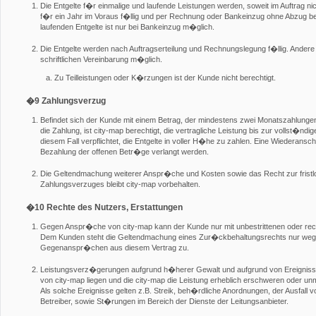
Die Entgelte f�r einmalige und laufende Leistungen werden, soweit im Auftrag ni
f�r ein Jahr im Voraus f�llig und per Rechnung oder Bankeinzug ohne Abzug be
laufenden Entgelte ist nur bei Bankeinzug m�glich.
Die Entgelte werden nach Auftragserteilung und Rechnungslegung f�llig. Andere
schriftlichen Vereinbarung m�glich.
Zu Teilleistungen oder K�rzungen ist der Kunde nicht berechtigt.
�9 Zahlungsverzug
Befindet sich der Kunde mit einem Betrag, der mindestens zwei Monatszahlungen
die Zahlung, ist city-map berechtigt, die vertragliche Leistung bis zur vollst�nd
diesem Fall verpflichtet, die Entgelte in voller H�he zu zahlen. Eine Wiederan
Bezahlung der offenen Betr�ge verlangt werden.
Die Geltendmachung weiterer Anspr�che und Kosten sowie das Recht zur fris
Zahlungsverzuges bleibt city-map vorbehalten.
�10 Rechte des Nutzers, Erstattungen
Gegen Anspr�che von city-map kann der Kunde nur mit unbestrittenen oder rec
Dem Kunden steht die Geltendmachung eines Zur�ckbehaltungsrechts nur wegen u
Gegenanspr�chen aus diesem Vertrag zu.
Leistungsverz�gerungen aufgrund h�herer Gewalt und aufgrund von Ereigniss
von city-map liegen und die city-map die Leistung erheblich erschweren oder un
Als solche Ereignisse gelten z.B. Streik, beh�rdliche Anordnungen, der Ausfa
Betreiber, sowie St�rungen im Bereich der Dienste der Leitungsanbieter.