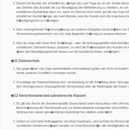
Dauert ein Ausfall, der erheblich ist, l�nger als zwei Tage an, ist der Kunde bere
des Eintritts des Ausfalls bis zur Beseitigung der Behinderung zu mindern, es sei
erheblicher Ausfall liegt dann vor, wenn im Internet nicht mehr auf die city-map I
erheblicher Ausfall l�nger als zwei Monate, sind der Kunde und city-map berechti
K�ndigungsfrist zu k�ndigen.
Eine weitergehende R�ckverg�tung von anderen Entgelten bei Ausf�llen von 
Verantwortungsbereiches von city-map liegenden St�rung ist ausgeschlossen.
Hat city-map oder einer ihrer Erf�llungs- oder Verrichtungsgehilfen eine Ausfall
erheblichen Zeitraum hinaus andauert, so wird die Pr�sentation des Kunden im A
�ber den Beendigungstermin hinaus um die Ausfallzeit hinaus verl�ngert.
�11 Datenschutz
Die gegen�ber city-map unterbreiteten Informationen gelten als nicht vertraulic
nichts anderes schriftlich vereinbart wurde.
Grundlage der Datenerhebung und -verarbeitung ist die Erf�llung eines Vertr
den Vertragszweck hinausgehende Verwendung oder die Weitergabe der Daten an Dr
�12 Gerichtsstand und salvatorische Klausel
Es gilt das Recht der Bundesrepublik Deutschland unter Ausschluss des UN-Kauf
Beschr�nkung der Rechtswahl und zur Anwendbarkeit zwingender Vorschriften 
Verbraucher seinen gew�hnlichen Aufenthalt hat, bleiben unber�hrt.
Sofern es sich beim Auftraggeber um einen Kaufmann, eine juristische Person de
rechtliches Sonderverm�gen handelt, ist Gerichtsstand f�r alle Streitigkeiten a