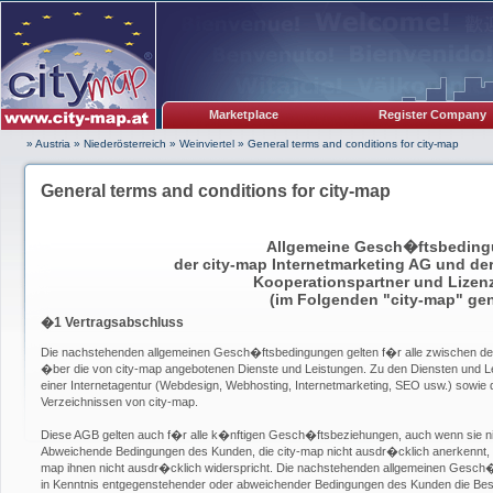
Marketplace
Register Company
» Austria
»
Niederösterreich
»
Weinviertel
»
General terms and conditions for city-map
General terms and conditions for city-map
Allgemeine Gesch�ftsbedin
der city-map Internetmarketing AG und d
Kooperationspartner und Lize
(im Folgenden "city-map" ge
�1 Vertragsabschluss
Die nachstehenden allgemeinen Gesch�ftsbedingungen gelten f�r alle zwischen 
�ber die von city-map angebotenen Dienste und Leistungen. Zu den Diensten und L
einer Internetagentur (Webdesign, Webhosting, Internetmarketing, SEO usw.) sowie d
Verzeichnissen von city-map.
Diese AGB gelten auch f�r alle k�nftigen Gesch�ftsbeziehungen, auch wenn sie ni
Abweichende Bedingungen des Kunden, die city-map nicht ausdr�cklich anerkennt, s
map ihnen nicht ausdr�cklich widerspricht. Die nachstehenden allgemeinen Gesch
in Kenntnis entgegenstehender oder abweichender Bedingungen des Kunden die Best