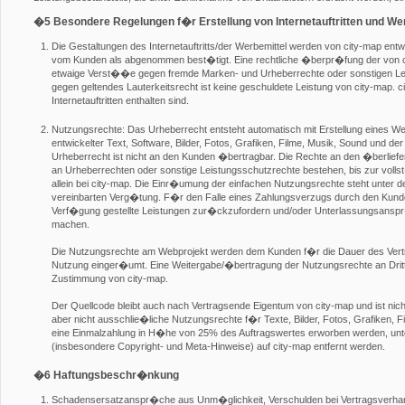
�5 Besondere Regelungen f�r Erstellung von Internetauftritten und We
Die Gestaltungen des Internetauftritts/der Werbemittel werden von city-map ent
vom Kunden als abgenommen best�tigt. Eine rechtliche �berpr�fung der von ci
etwaige Verst��e gegen fremde Marken- und Urheberrechte oder sonstigen Le
gegen geltendes Lauterkeitsrecht ist keine geschuldete Leistung von city-map. c
Internetauftritten enthalten sind.
Nutzungsrechte: Das Urheberrecht entsteht automatisch mit Erstellung eines W
entwickelter Text, Software, Bilder, Fotos, Grafiken, Filme, Musik, Sound und d
Urheberrecht ist nicht an den Kunden �bertragbar. Die Rechte an den �berliefe
an Urheberrechten oder sonstige Leistungsschutzrechte bestehen, bis zur voll
allein bei city-map. Die Einr�umung der einfachen Nutzungsrechte steht unter d
vereinbarten Verg�tung. F�r den Falle eines Zahlungsverzugs durch den Kunden
Verf�gung gestellte Leistungen zur�ckzufordern und/oder Unterlassungsans
machen.
Die Nutzungsrechte am Webprojekt werden dem Kunden f�r die Dauer des Vertra
Nutzung einger�umt. Eine Weitergabe/�bertragung der Nutzungsrechte an Dritte 
Zustimmung von city-map.
Der Quellcode bleibt auch nach Vertragsende Eigentum von city-map und ist nicht
aber nicht ausschlie�liche Nutzungsrechte f�r Texte, Bilder, Fotos, Grafiken
eine Einmalzahlung in H�he von 25% des Auftragswertes erworben werden, unt
(insbesondere Copyright- und Meta-Hinweise) auf city-map entfernt werden.
�6 Haftungsbeschr�nkung
Schadensersatzanspr�che aus Unm�glichkeit, Verschulden bei Vertragsverhan