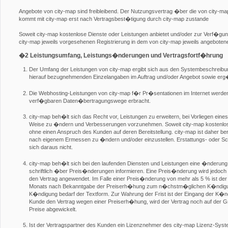
Angebote von city-map sind freibleibend. Der Nutzungsvertrag �ber die von city-m
kommt mit city-map erst nach Vertragsbest�tigung durch city-map zustande
Soweit city-map kostenlose Dienste oder Leistungen anbietet und/oder zur Verf�gung
city-map jeweils vorgesehenen Registrierung in dem von city-map jeweils angebote
�2 Leistungsumfang, Leistungs�nderungen und Vertragsfortf�hrung
Der Umfang der Leistungen von city-map ergibt sich aus den Systembeschreib
hierauf bezugnehmenden Einzelangaben im Auftrag und/oder Angebot sowie er
Die Webhosting-Leistungen von city-map f�r Pr�sentationen im Internet werden 
verf�gbaren Daten�bertragungswege erbracht.
city-map beh�lt sich das Recht vor, Leistungen zu erweitern, bei Vorliegen eine
Weise zu �ndern und Verbesserungen vorzunehmen. Soweit city-map kostenlose D
ohne einen Anspruch des Kunden auf deren Bereitstellung. city-map ist daher be
nach eigenem Ermessen zu �ndern und/oder einzustellen. Erstattungs- oder
sich daraus nicht.
city-map beh�lt sich bei den laufenden Diensten und Leistungen eine �nderung 
schriftlich �ber Preis�nderungen informieren. Eine Preis�nderung wird jedoch e
den Vertrag angewendet. Im Falle einer Preis�nderung von mehr als 5 % ist der 
Monats nach Bekanntgabe der Preiserh�hung zum n�chstm�glichen K�ndigung
K�ndigung bedarf der Textform. Zur Wahrung der Frist ist der Eingang der K�
Kunde den Vertrag wegen einer Preiserh�hung, wird der Vertrag noch auf der G
Preise abgewickelt.
Ist der Vertragspartner des Kunden ein Lizenznehmer des city-map Lizenz-Sys