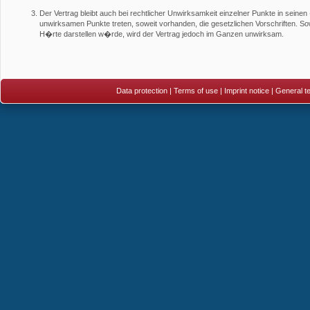
Der Vertrag bleibt auch bei rechtlicher Unwirksamkeit einzelner Punkte in seinen 
unwirksamen Punkte treten, soweit vorhanden, die gesetzlichen Vorschriften. So
H�rte darstellen w�rde, wird der Vertrag jedoch im Ganzen unwirksam.
Data protection
|
Terms of use
|
Imprint notice
|
General te