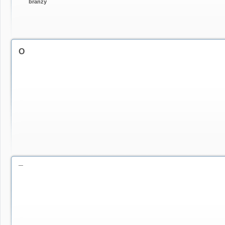
branży
O
¯