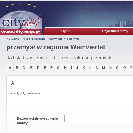
Rynki
Rejestracja firmy
» Austria
»
Niederösterreich
»
Weinviertel
»
przemysł
przemysł w regionie Weinviertel
Ta lista branż zawiera branże z zakresu przemysłu.
A
B
C
Æ
D
E
F
G
H
I
J
K
L
£
M
N
O
Ó
P
A
artykuły metalowe
Bezpośrednie wyszukanie
branży