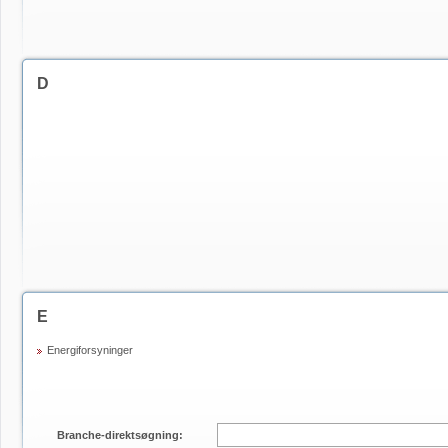
D
E
Energiforsyninger
Branche-direktsøgning: