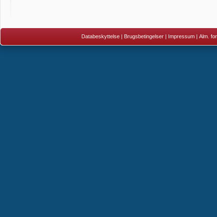
Databeskyttelse
|
Brugsbetingelser
|
Impressum
|
Alm. fo