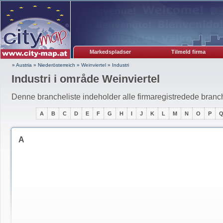
Markedspladser
Tilmeld firma
» Austria
»
Niederösterreich
»
Weinviertel
»
Industri
Industri i område Weinviertel
Denne brancheliste indeholder alle firmaregistredede branche
A
B
C
D
E
F
G
H
I
J
K
L
M
N
O
P
A