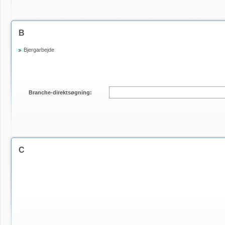
B
Bjergarbejde
Branche-direktsøgning:
C