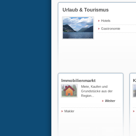
Urlaub & Tourismus
Hotels
Gastronomie
Immobilienmarkt
K
Miete, Kaufen und
Grundstücke aus der
Region...
Weiter
Makler