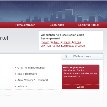
Firma eintragen
Leistungen
Login für Firmen
Wir suchen für diese Region einen
rtel
Systempartner!
Klicken Sie hier, um mehr über das
city-map Partner-Konzept zu erfahren!
Weitere Links
Groß- und Einzelhandel
Firma registrieren
Hier können Sie Ihr
Unternehmen kostenlos in city-
Bau & Handwerk
map registrieren...
Auto, Verkehr & Transport
Industrie
Weiter