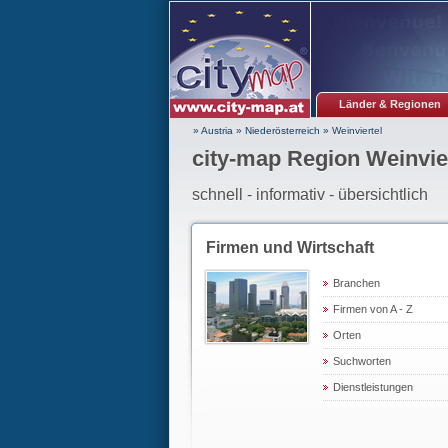
Länder & Regionen
» Austria
»
Niederösterreich
»
Weinviertel
city-map Region Weinvie
schnell - informativ - übersichtlich
Firmen und Wirtschaft
Branchen
Firmen von A - Z
Orten
Suchworten
Dienstleistungen