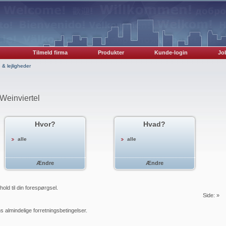
Tilmeld firma
Produkter
Kunde-login
Job
& lejligheder
Weinviertel
Hvor?
Hvad?
alle
alle
Ændre
Ændre
ld til din forespørgsel.
Side:
»
s almindelige forretningsbetingelser.