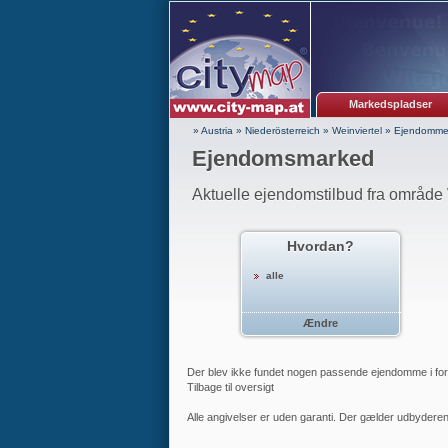
Markedspladser
» Austria
»
Niederösterreich
»
Weinviertel
»
Ejendomme 
Ejendomsmarked
Aktuelle ejendomstilbud fra område 
Hvordan?
alle
Ændre
Der blev ikke fundet nogen passende ejendomme i forho
Tilbage til oversigt
Alle angivelser er uden garanti. Der gælder udbyderen